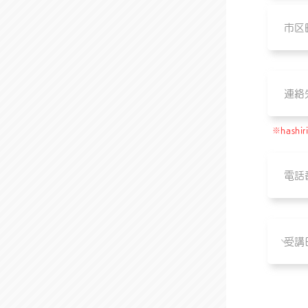
※hash