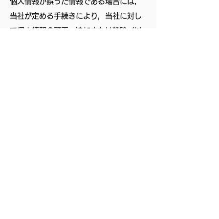
個人情報が誤った情報である場合には，
当社が定める手続きにより，当社に対し
て個人情報の訂正，追加または削除（以
下，「訂正等」といいます。）を請求す
ることができます。
2. 当社は，ユーザーから前項の請求を
受けてその請求に応じる必要があると判
断した場合には，遅滞なく，当該個人情
報の訂正等を行うものとします。
3. 当社は，前項の規定に基づき訂正等
を行った場合，または訂正等を行わない
旨の決定をしたときは遅滞なく，これを
ユーザーに通知します。
第9条（個人情報の利用停止等）