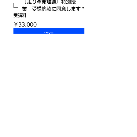
『走り革命理論』特別授
業　受講約款に同意します
*
受講料
￥33,000
送信
法人概要
プライバシーポリシー
特定商取引法に基づく規約
キッズオンラインスクール利用規約
オンラインスクール利用規約
オンラインスクール参加申込書
​指導者依頼派遣規約