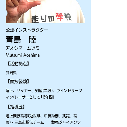
公認インストラクター
青島 睦
アオシマ ムツミ
Mutsumi Aoshima
【活動拠点】
静岡県
【競技経験】
陸上、サッカー、剣道(二段)、ウインドサーフ
ィン(レーサーとして16年間)
【指導歴】
陸上競技指導(短距離、中長距離、跳躍、投
擲)・三島市駅伝チーム 読売ジャイアンツ